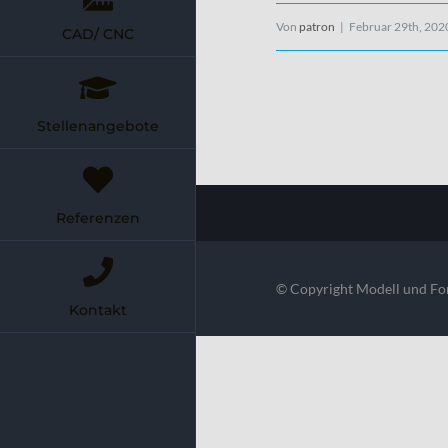
Von
patron
|
Februar 29th, 202
CAD/ CNC
Stellenangebote
Referenzen
© Copyright Modell und Fo
Kontakt