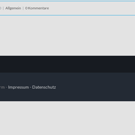
0
|
Allgemein
|
0 Kommentare
rm -
Impressum -
Datenschutz